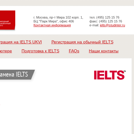
г. Москва, пр-т Мира 102 корп. 1,
тел. (495) 125 15 76
БЦ "Парк Мира", офис 406
факс: (495) 125 15 76
Контактная информация
e-mail:
ielts@studinter.ru
трация на IELTS UKVI
Регистрация на обычный IELTS
ьютере
Подготовка к IELTS
FAQs
Наши контакты
замена IELTS