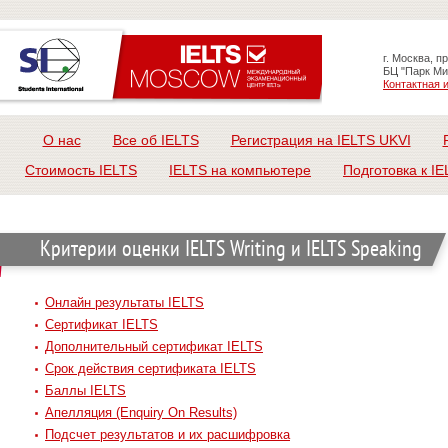
г. Москва, п
БЦ "Парк Ми
Контактная
О нас
Все об IELTS
Регистрация на IELTS UKVI
Стоимость IELTS
IELTS на компьютере
Подготовка к IE
Критерии оценки IELTS Writing и IELTS Speaking
Онлайн результаты IELTS
Сертификат IELTS
Дополнительный сертификат IELTS
Срок действия сертификата IELTS
Баллы IELTS
Апелляция (Enquiry On Results)
Подсчет результатов и их расшифровка