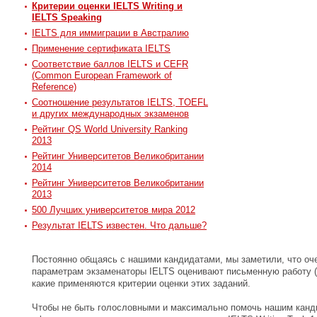
Критерии оценки IELTS Writing и
IELTS Speaking
IELTS для иммиграции в Австралию
Применение сертификата IELTS
Соответствие баллов IELTS и CEFR
(Common European Framework of
Reference)
Соотношение результатов IELTS, TOEFL
и других международных экзаменов
Рейтинг QS World University Ranking
2013
Рейтинг Университетов Великобритании
2014
Рейтинг Университетов Великобритании
2013
500 Лучших университетов мира 2012
Результат IELTS известен. Что дальше?
Постоянно общаясь с нашими кандидатами, мы заметили, что оче
параметрам экзаменаторы IELTS оценивают письменную работу (Wri
какие применяются критерии оценки этих заданий.
Чтобы не быть голословными и максимально помочь нашим канд